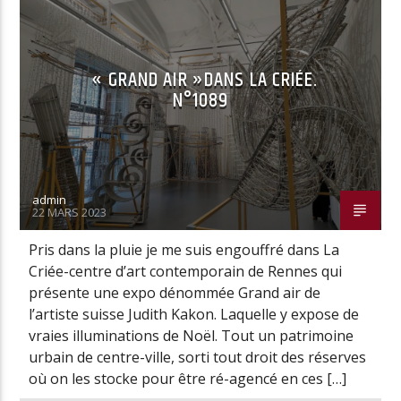
« GRAND AIR »DANS LA CRIÉE.
N°1089
admin
22 MARS 2023
Pris dans la pluie je me suis engouffré dans La
Criée-centre d’art contemporain de Rennes qui
présente une expo dénommée Grand air de
l’artiste suisse Judith Kakon. Laquelle y expose de
vraies illuminations de Noël. Tout un patrimoine
urbain de centre-ville, sorti tout droit des réserves
où on les stocke pour être ré-agencé en ces […]