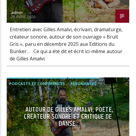
admin
25 AVRIL 2026
Radio Univers
Entretien avec Gilles Amalvi, écrivain, dramaturge,
créateur sonore, autour de son ouvrage « Bruit
Gris », paru en décembre 2025 aux Editions du
Bunker. . Ce qui a été dit et écrit ici-même autour
de Gilles Amalvi.
PODCASTS ET CONFÉRENCES
RESONANCES
AUTOUR DE GILLES AMALVI, POÈTE,
CRÉATEUR SONORE ET CRITIQUE DE
DANSE.