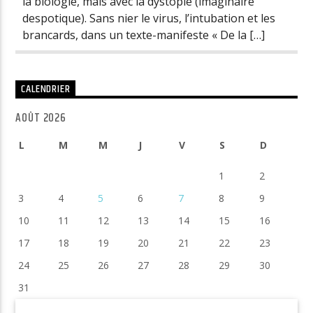
la biologie, mais avec la dystopie (imaginaire
despotique). Sans nier le virus, l’intubation et les
brancards, dans un texte-manifeste « De la […]
CALENDRIER
AOÛT 2026
L
M
M
J
V
S
D
1
2
3
4
5
6
7
8
9
10
11
12
13
14
15
16
17
18
19
20
21
22
23
24
25
26
27
28
29
30
31