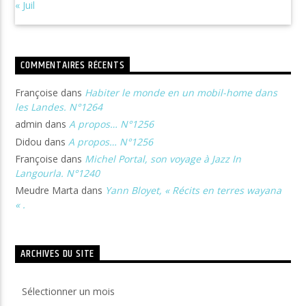
« Juil
COMMENTAIRES RÉCENTS
Françoise
dans
Habiter le monde en un mobil-home dans
les Landes. N°1264
admin
dans
A propos… N°1256
Didou
dans
A propos… N°1256
Françoise
dans
Michel Portal, son voyage à Jazz In
Langourla. N°1240
Meudre Marta
dans
Yann Bloyet, « Récits en terres wayana
« .
ARCHIVES DU SITE
Archives
du