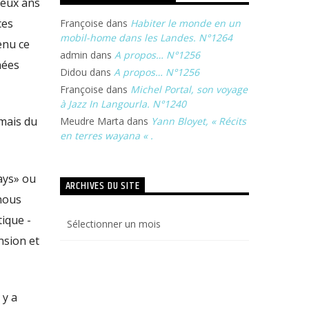
deux ans
ces
Françoise
dans
Habiter le monde en un
mobil-home dans les Landes. N°1264
enu ce
admin
dans
A propos… N°1256
nées
Didou
dans
A propos… N°1256
Françoise
dans
Michel Portal, son voyage
à Jazz In Langourla. N°1240
 mais du
Meudre Marta
dans
Yann Bloyet, « Récits
en terres wayana « .
ays» ou
ARCHIVES DU SITE
nous
Archives
tique -
du
nsion et
site
 y a