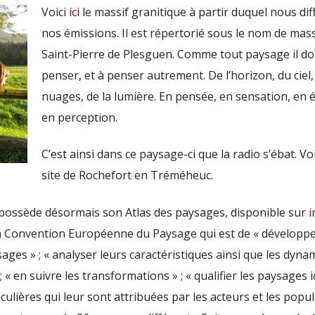
Voici
ici
le massif granitique à partir duquel nous di
nos émissions. Il est répertorié sous le nom de mass
Saint-Pierre de Plesguen. Comme tout paysage il d
penser, et à penser autrement. De l’horizon, du ciel,
nuages, de la lumière. En pensée, en sensation, en 
en perception.
C’est ainsi dans ce paysage-ci que la radio s’ébat. Vo
site de Rochefort en Tréméheuc.
ine possède désormais son Atlas des paysages, disponible sur
i
la Convention Européenne du Paysage qui est de « développe
sages » ; « analyser leurs caractéristiques ainsi que les dyn
; « en suivre les transformations » ; « qualifier les paysages i
ulières qui leur sont attribuées par les acteurs et les popu