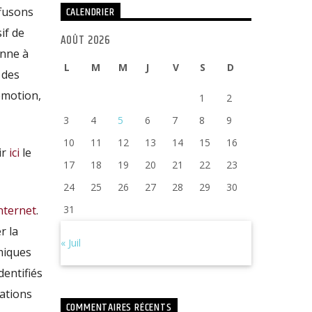
CALENDRIER
ffusons
if de
AOÛT 2026
onne à
L
M
M
J
V
S
D
 des
émotion,
1
2
3
4
5
6
7
8
9
10
11
12
13
14
15
16
ir
ici
le
17
18
19
20
21
22
23
24
25
26
27
28
29
30
nternet
.
31
r la
« Juil
amiques
dentifiés
lations
COMMENTAIRES RÉCENTS