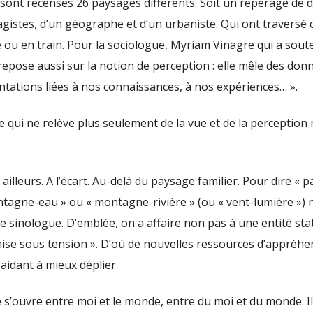
sont recensés 26 paysages différents. Soit un repérage de 
istes, d’un géographe et d’un urbaniste. Qui ont traversé 
ure ou en train. Pour la sociologue, Myriam Vinagre qui a sout
 repose aussi sur la notion de perception : elle mêle des don
ntations liées à nos connaissances, à nos expériences… ».
e qui ne relève plus seulement de la vue et de la perception
lleurs. A l’écart. Au-delà du paysage familier. Pour dire « p
ntagne-eau » ou « montagne-rivière » (ou « vent-lumière ») 
e sinologue. D’emblée, on a affaire non pas à une entité sta
se sous tension ». D’où de nouvelles ressources d’appréhe
s aidant à mieux déplier.
e s’ouvre entre moi et le monde, entre du moi et du monde. Il