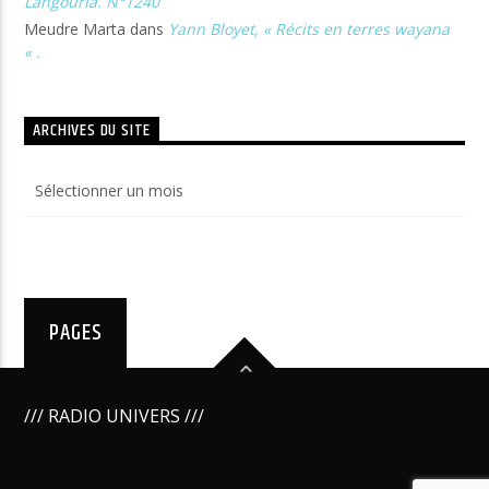
Langourla. N°1240
Meudre Marta
dans
Yann Bloyet, « Récits en terres wayana
« .
ARCHIVES DU SITE
Archives
du
site
PAGES
/// RADIO UNIVERS ///