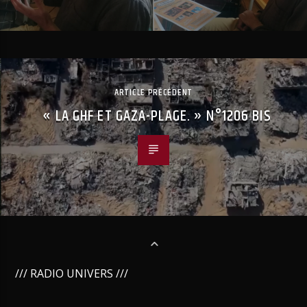
ARTICLE PRÉCÉDENT
« LA GHF ET GAZA-PLAGE. » N°1206 BIS
/// RADIO UNIVERS ///