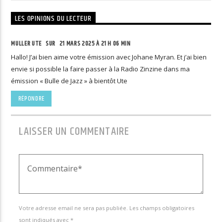
LES OPINIONS DU LECTEUR
MULLER UTE
SUR
21 MARS 2025 À 21 H 06 MIN
Hallo! J’ai bien aime votre émission avec Johane Myran. Et j’ai bien
envie si possible la faire passer à la Radio Zinzine dans ma
émission « Bulle de Jazz » à bientôt Ute
RÉPONDRE
LAISSER UN COMMENTAIRE
Votre adresse email ne sera pas publiée. Les champs obligatoires
sont indiqués avec *