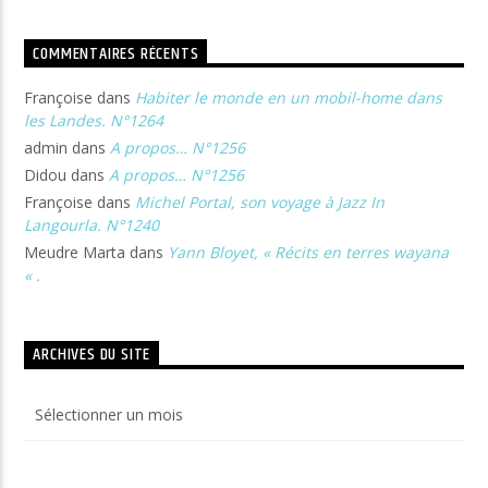
COMMENTAIRES RÉCENTS
Françoise
dans
Habiter le monde en un mobil-home dans
les Landes. N°1264
admin
dans
A propos… N°1256
Didou
dans
A propos… N°1256
Françoise
dans
Michel Portal, son voyage à Jazz In
Langourla. N°1240
Meudre Marta
dans
Yann Bloyet, « Récits en terres wayana
« .
ARCHIVES DU SITE
Archives
du
site