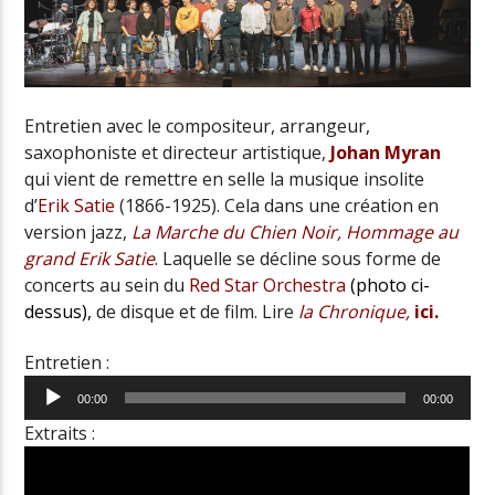
Entretien avec le compositeur, arrangeur,
saxophoniste et directeur artistique,
Johan Myran
qui vient de remettre en selle la musique insolite
d’
Erik Satie
(1866-1925). Cela dans une création en
version jazz,
La Marche du Chien Noir, Hommage au
grand
Erik Satie
. Laquelle se décline sous forme de
concerts au sein du
Red Star Orchestra
(photo ci-
dessus),
de disque et de film
. Lire
la Chronique,
ici.
Entretien :
Lecteur
00:00
00:00
audio
Extraits :