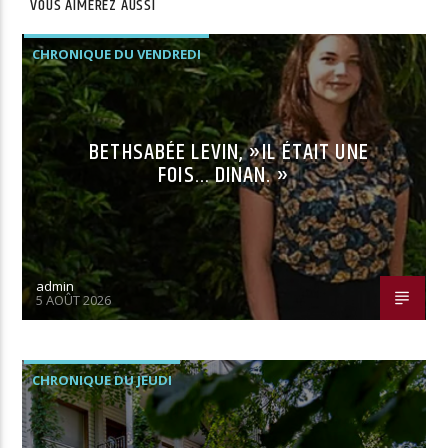
VOUS AIMEREZ AUSSI
CHRONIQUE DU VENDREDI
BETHSABÉE LEVIN, »IL ÉTAIT UNE
FOIS… DINAN. »
admin
5 AOÛT 2026
CHRONIQUE DU JEUDI