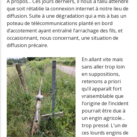
A propos… Ces jours derniers, il nous a fallu attendre
que soit rétablie la connexion internet à notre lieu de
diffusion. Suite à une dégradation qui a mis à bas un
poteau de télécommunications planté en bord
Radio Univers
d’accotement ayant entraîné l’arrachage des fils, et
occasionnant, nous concernant, une situation de
diffusion précaire.
En allant vite mais
sans aller trop loin
en suppositions,
retenons a priori
qu’il apparaît fort
vraisemblable que
l’origine de l’incident
pourrait être due à
un engin agricole…
trop pressé. L’un de
ces lourds engins de