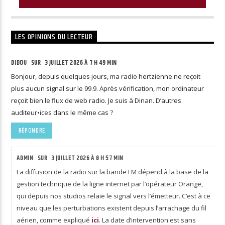
LES OPINIONS DU LECTEUR
DIDOU SUR
3 JUILLET 2026 À 7 H 49 MIN
Bonjour, depuis quelques jours, ma radio hertzienne ne reçoit
plus aucun signal sur le 99.9. Après vérification, mon ordinateur
reçoit bien le flux de web radio. Je suis à Dinan. D’autres
auditeur•ices dans le même cas ?
RÉPONDRE
ADMIN SUR
3 JUILLET 2026 À 8 H 57 MIN
La diffusion de la radio sur la bande FM dépend à la base de la
gestion technique de la ligne internet par l’opérateur Orange,
qui depuis nos studios relaie le signal vers l’émetteur. C’est à ce
niveau que les perturbations existent depuis l’arrachage du fil
aérien, comme expliqué
ici
. La date d’intervention est sans