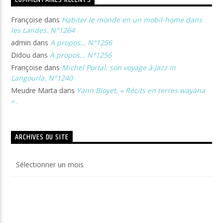
Françoise
dans
Habiter le monde en un mobil-home dans
les Landes. N°1264
admin
dans
A propos… N°1256
Didou
dans
A propos… N°1256
Françoise
dans
Michel Portal, son voyage à Jazz In
Langourla. N°1240
Meudre Marta
dans
Yann Bloyet, « Récits en terres wayana
« .
ARCHIVES DU SITE
Archives
du
site