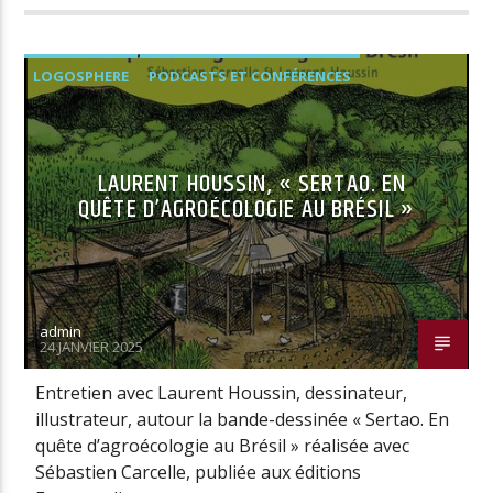
LOGOSPHERE
PODCASTS ET CONFÉRENCES
LAURENT HOUSSIN, « SERTAO. EN
QUÊTE D’AGROÉCOLOGIE AU BRÉSIL »
admin
24 JANVIER 2025
Entretien avec Laurent Houssin, dessinateur,
illustrateur, autour la bande-dessinée « Sertao. En
quête d’agroécologie au Brésil » réalisée avec
Sébastien Carcelle, publiée aux éditions