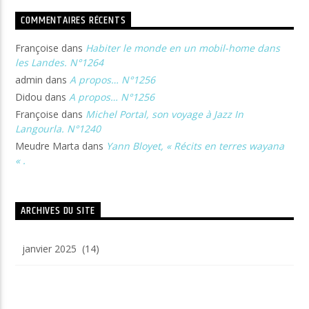
COMMENTAIRES RÉCENTS
Françoise
dans
Habiter le monde en un mobil-home dans
les Landes. N°1264
admin
dans
A propos… N°1256
Didou
dans
A propos… N°1256
Françoise
dans
Michel Portal, son voyage à Jazz In
Langourla. N°1240
Meudre Marta
dans
Yann Bloyet, « Récits en terres wayana
« .
ARCHIVES DU SITE
Archives
du
site