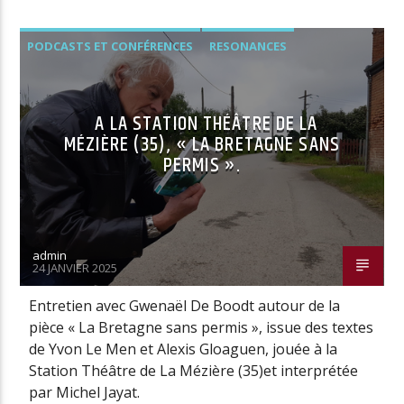
PODCASTS ET CONFÉRENCES
RESONANCES
A LA STATION THÉÂTRE DE LA
MÉZIÈRE (35), « LA BRETAGNE SANS
PERMIS ».
admin
24 JANVIER 2025
Entretien avec Gwenaël De Boodt autour de la
pièce « La Bretagne sans permis », issue des textes
de Yvon Le Men et Alexis Gloaguen, jouée à la
Station Théâtre de La Mézière (35)et interprétée
par Michel Jayat.