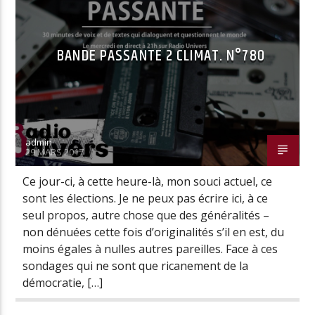
PODCASTS ET CONFÉRENCES
BANDE PASSANTE 2 CLIMAT. N°780
Radio Univers
admin
29 MARS 2017
Ce jour-ci, à cette heure-là, mon souci actuel, ce
sont les élections. Je ne peux pas écrire ici, à ce
seul propos, autre chose que des généralités –
non dénuées cette fois d’originalités s’il en est, du
moins égales à nulles autres pareilles. Face à ces
sondages qui ne sont que ricanement de la
démocratie, […]