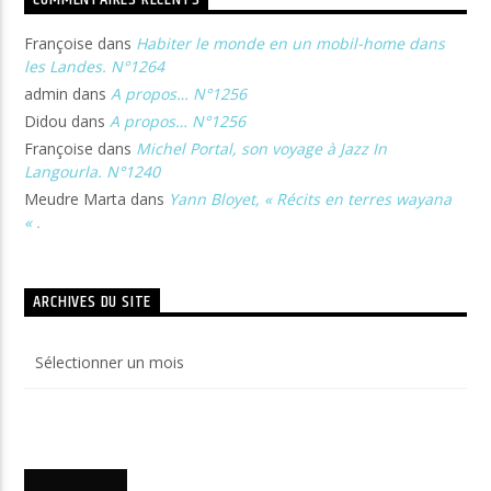
Françoise
dans
Habiter le monde en un mobil-home dans
les Landes. N°1264
admin
dans
A propos… N°1256
Didou
dans
A propos… N°1256
Françoise
dans
Michel Portal, son voyage à Jazz In
Langourla. N°1240
Meudre Marta
dans
Yann Bloyet, « Récits en terres wayana
« .
ARCHIVES DU SITE
Archives
du
site