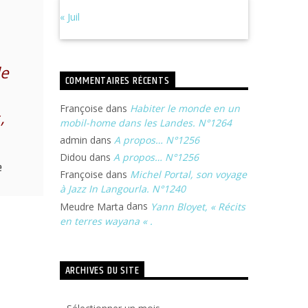
« Juil
le
COMMENTAIRES RÉCENTS
Françoise
dans
Habiter le monde en un
,
mobil-home dans les Landes. N°1264
admin
dans
A propos… N°1256
Didou
dans
A propos… N°1256
e
Françoise
dans
Michel Portal, son voyage
à Jazz In Langourla. N°1240
Meudre Marta
dans
Yann Bloyet, « Récits
en terres wayana « .
ARCHIVES DU SITE
Archives