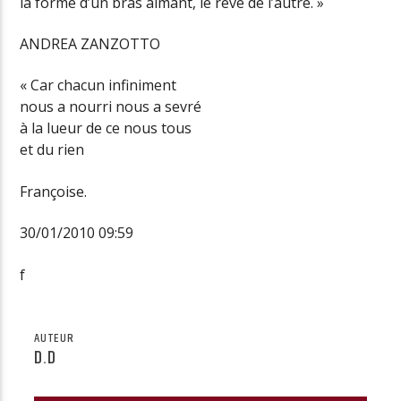
la forme d’un bras aimant, le rêve de l’autre. »
ANDREA ZANZOTTO
« Car chacun infiniment
nous a nourri nous a sevré
à la lueur de ce nous tous
et du rien
Françoise.
30/01/2010 09:59
f
AUTEUR
D.D