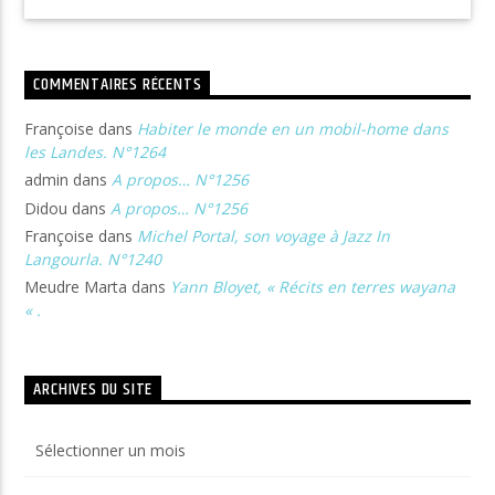
COMMENTAIRES RÉCENTS
Françoise
dans
Habiter le monde en un mobil-home dans
les Landes. N°1264
admin
dans
A propos… N°1256
Didou
dans
A propos… N°1256
Françoise
dans
Michel Portal, son voyage à Jazz In
Langourla. N°1240
Meudre Marta
dans
Yann Bloyet, « Récits en terres wayana
« .
ARCHIVES DU SITE
Archives
du
site