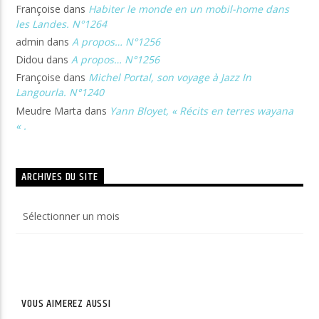
Françoise
dans
Habiter le monde en un mobil-home dans
les Landes. N°1264
admin
dans
A propos… N°1256
Didou
dans
A propos… N°1256
Françoise
dans
Michel Portal, son voyage à Jazz In
Langourla. N°1240
Meudre Marta
dans
Yann Bloyet, « Récits en terres wayana
« .
ARCHIVES DU SITE
Archives
du
site
VOUS AIMEREZ AUSSI