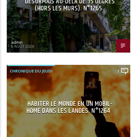
DÉSORMAIS AU-DELÀ DE 35 DEGRÉS
(HORS LES MURS). N°1265
admin
5 AOÛT 2026
CHRONIQUE DU JEUDI
1
HABITER LE MONDE EN UN MOBIL-
HOME DANS LES LANDES. N°1264