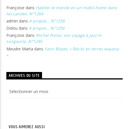
Françoise
dans
Habiter le monde en un mobil-home dans
les Landes. N°1264
admin
dans
A propos… N°1256
Didou
dans
A propos… N°1256
Françoise
dans
Michel Portal, son voyage à Jazz In
Langourla. N°1240
Meudre Marta
dans
Yann Bloyet, « Récits en terres wayana
« .
ARCHIVES DU SITE
Archives
du
site
VOUS AIMEREZ AUSSI