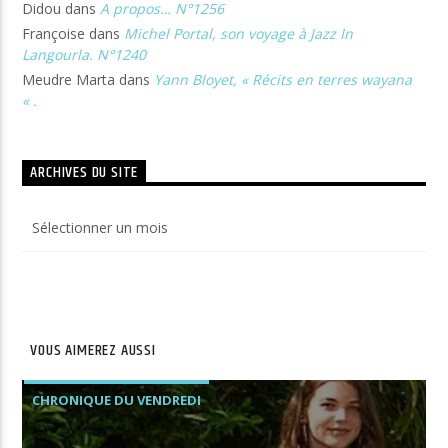
Didou
dans
A propos… N°1256
Françoise
dans
Michel Portal, son voyage à Jazz In
Langourla. N°1240
Meudre Marta
dans
Yann Bloyet, « Récits en terres wayana
« .
ARCHIVES DU SITE
Archives
du
site
VOUS AIMEREZ AUSSI
CHRONIQUE DU VENDREDI