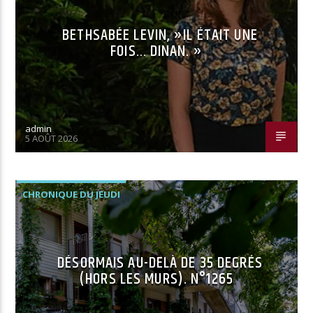
BETHSABÉE LEVIN, »IL ÉTAIT UNE
FOIS… DINAN. »
admin
5 AOÛT 2026
CHRONIQUE DU JEUDI
DÉSORMAIS AU-DELÀ DE 35 DEGRÉS
(HORS LES MURS). N°1265