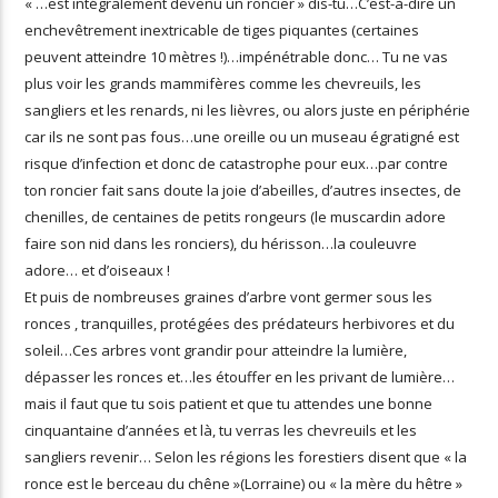
« …est intégralement devenu un roncier » dis-tu…C’est-à-dire un
enchevêtrement inextricable de tiges piquantes (certaines
peuvent atteindre 10 mètres !)…impénétrable donc… Tu ne vas
plus voir les grands mammifères comme les chevreuils, les
sangliers et les renards, ni les lièvres, ou alors juste en périphérie
car ils ne sont pas fous…une oreille ou un museau égratigné est
risque d’infection et donc de catastrophe pour eux…par contre
ton roncier fait sans doute la joie d’abeilles, d’autres insectes, de
chenilles, de centaines de petits rongeurs (le muscardin adore
faire son nid dans les ronciers), du hérisson…la couleuvre
adore… et d’oiseaux !
Et puis de nombreuses graines d’arbre vont germer sous les
ronces , tranquilles, protégées des prédateurs herbivores et du
soleil…Ces arbres vont grandir pour atteindre la lumière,
dépasser les ronces et…les étouffer en les privant de lumière…
mais il faut que tu sois patient et que tu attendes une bonne
cinquantaine d’années et là, tu verras les chevreuils et les
sangliers revenir… Selon les régions les forestiers disent que « la
ronce est le berceau du chêne »(Lorraine) ou « la mère du hêtre »