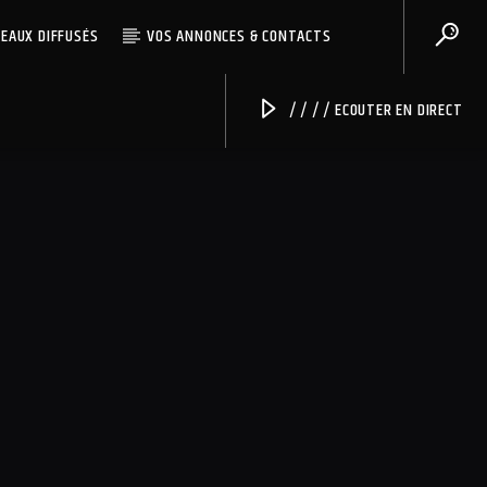
CEAUX DIFFUSÉS
VOS ANNONCES & CONTACTS
/ / / / ECOUTER EN DIRECT
Radio Univers