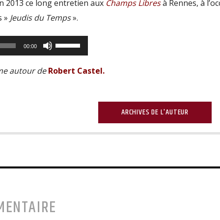
n 2013 ce long entretien aux
Champs Libres
à Rennes, à l’oc
s »
Jeudis du Temps
».
Utilisez
00:00
les
ême autour de
Robert Castel
.
flèches
haut/bas
pour
ARCHIVES DE L'AUTEUR
augmenter
ou
diminuer
le
volume.
MENTAIRE