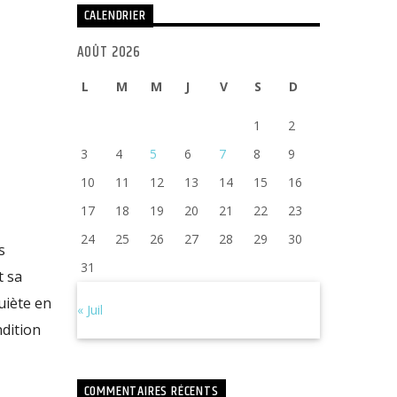
CALENDRIER
AOÛT 2026
L
M
M
J
V
S
D
1
2
3
4
5
6
7
8
9
10
11
12
13
14
15
16
17
18
19
20
21
22
23
24
25
26
27
28
29
30
s
31
t sa
quiète en
« Juil
ndition
COMMENTAIRES RÉCENTS