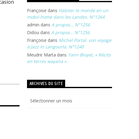
casion
Françoise
dans
Habiter le monde en un
mobil-home dans les Landes. N°1264
admin
dans
A propos… N°1256
Didou
dans
A propos… N°1256
Françoise
dans
Michel Portal, son voyage
à Jazz In Langourla. N°1240
Meudre Marta
dans
Yann Bloyet, « Récits
en terres wayana « .
ARCHIVES DU SITE
Archives
du
site