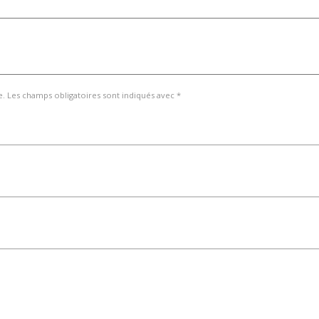
e. Les champs obligatoires sont indiqués avec *
email, et site Web dans ce navigateur pour la prochaine foi