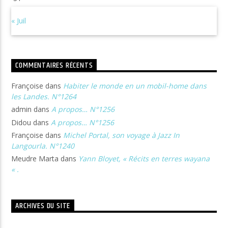
« Juil
COMMENTAIRES RÉCENTS
Françoise
dans
Habiter le monde en un mobil-home dans
les Landes. N°1264
admin
dans
A propos… N°1256
Didou
dans
A propos… N°1256
Françoise
dans
Michel Portal, son voyage à Jazz In
Langourla. N°1240
Meudre Marta
dans
Yann Bloyet, « Récits en terres wayana
« .
ARCHIVES DU SITE
Archives