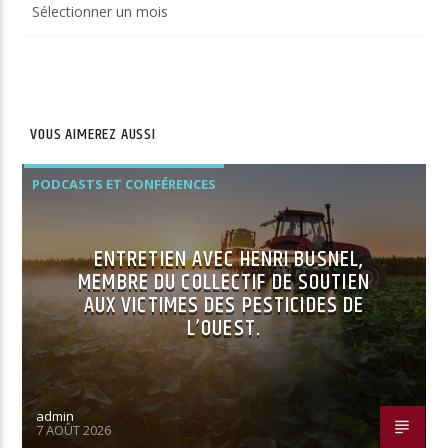
du
site
VOUS AIMEREZ AUSSI
PODCASTS ET CONFÉRENCES
ENTRETIEN AVEC HENRI BUSNEL,
MEMBRE DU COLLECTIF DE SOUTIEN
AUX VICTIMES DES PESTICIDES DE
L’OUEST.
admin
7 AOÛT 2026