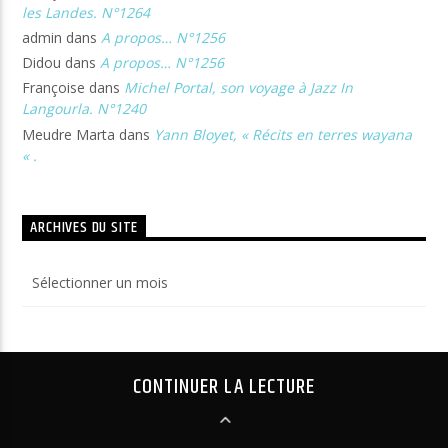
les Landes. N°1264
admin
dans
A propos… N°1256
Didou
dans
A propos… N°1256
Françoise
dans
Michel Portal, son voyage à Jazz In
Langourla. N°1240
Meudre Marta
dans
Yann Bloyet, « Récits en terres wayana
« .
ARCHIVES DU SITE
Archives
du
site
CONTINUER LA LECTURE