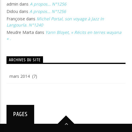
admin
dans
A propos… N°1256
Didou
dans
A propos… N°1256
Françoise
dans
Michel Portal, son voyage à Jazz In
Langourla. N°1240
Meudre Marta
dans
Yann Bloyet, « Récits en terres wayana
« .
ARCHIVES DU SITE
Archives
du
site
PAGES