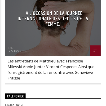
A L’OCCASION DE LA JOURNÉE
INTERNATIONALE DES DROITS DE LA
Radio Univers
FEMME.
D.D
7 MARS 2014
Les entretiens de Matthieu avec: Françoise
Milevski Annie Junter Vincent Cespedes Ainsi que
l’enregistrement de la rencontre avec Geneviève
Fraisse
CALENDRIER