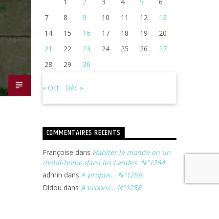
1
2
3
4
5
6
7
8
9
10
11
12
13
14
15
16
17
18
19
20
21
22
23
24
25
26
27
28
29
30
« Oct
Déc »
COMMENTAIRES RÉCENTS
Françoise
dans
Habiter le monde en un
mobil-home dans les Landes. N°1264
admin
dans
A propos… N°1256
Didou
dans
A propos… N°1256
Françoise
dans
Michel Portal, son voyage
à Jazz In Langourla. N°1240