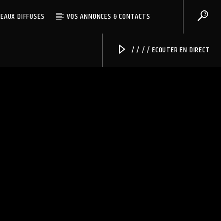
CEAUX DIFFUSÉS
VOS ANNONCES & CONTACTS
/ / / / ECOUTER EN DIRECT
Radio Univers