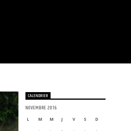
CALENDRIER
NOVEMBRE 2016
L
M
M
J
V
S
D