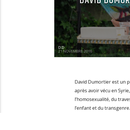
DAVID DUMORTI
D.D
21 NOVEMBRE 2016
David Dumortier est un poè
après avoir vécu en Syrie
l’homosexualité, du trave
l’enfant et du transgenre.
Polyphonies organisé par 