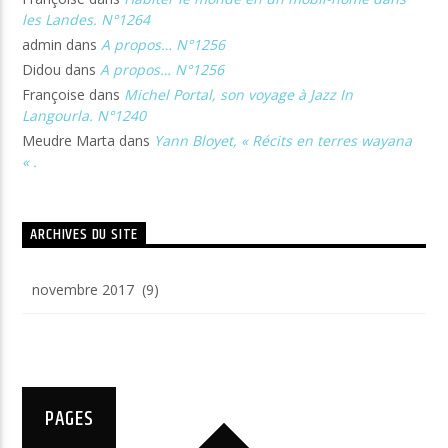
les Landes. N°1264
admin
dans
A propos… N°1256
Didou
dans
A propos… N°1256
Françoise
dans
Michel Portal, son voyage à Jazz In
Langourla. N°1240
Meudre Marta
dans
Yann Bloyet, « Récits en terres wayana
« .
ARCHIVES DU SITE
Archives
du
site
PAGES