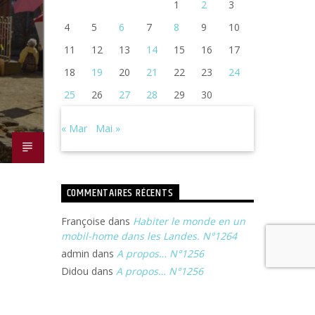
1
2
3
4
5
6
7
8
9
10
11
12
13
14
15
16
17
18
19
20
21
22
23
24
25
26
27
28
29
30
« Mar
Mai »
COMMENTAIRES RÉCENTS
Françoise
dans
Habiter le monde en un
mobil-home dans les Landes. N°1264
admin
dans
A propos… N°1256
Didou
dans
A propos… N°1256
Françoise
dans
Michel Portal, son voyage
à Jazz In Langourla. N°1240