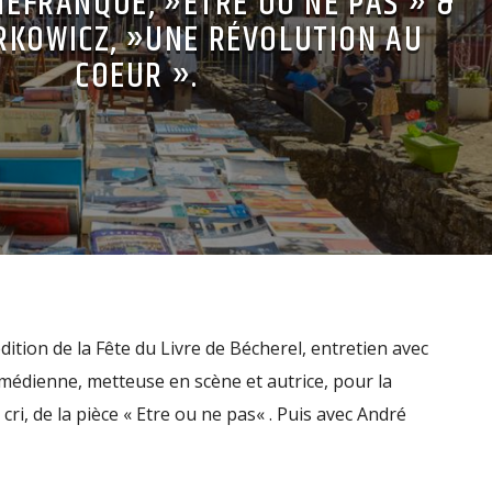
NEFRANQUE, »ETRE OU NE PAS » &
KOWICZ, »UNE RÉVOLUTION AU
COEUR ».
dition de la Fête du Livre de Bécherel, entretien avec
édienne, metteuse en scène et autrice, pour la
ri, de la pièce « Etre ou ne pas« . Puis avec André
poète autour du spectacle dans lequel il intervient avec
]