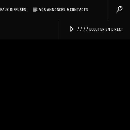
CEAUX DIFFUSÉS
VOS ANNONCES & CONTACTS
/ / / / ECOUTER EN DIRECT
Radio Univers