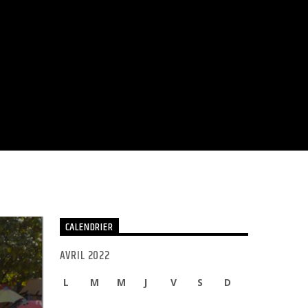
CALENDRIER
AVRIL 2022
L
M
M
J
V
S
D