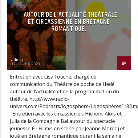
AUTOUR DE L’ACTUALITÉ THÉÂTRALE
ET CIRCASSIENNE EN BRETAGNE
Radio Univers
ROMANTIQUE.
admin
17 JANVIER 2023
Entretien avec Lisa Fouché, chargé de
communication du Théâtre de poche de Hédé
autour de l’actualité et de la programmation du
théâtre. http://www.radio-
univers.com/Podcasts/logosphere/Logosphères°183.m
Entretien avec les circassien.e.s Hichem, Aloïs et
Julia de la Compagnie Bal autour du spectacle
jeunesse Fil-Fil mis en scène par Jeanne Mordoj et
joué en Bretagne romantique durant la semaine