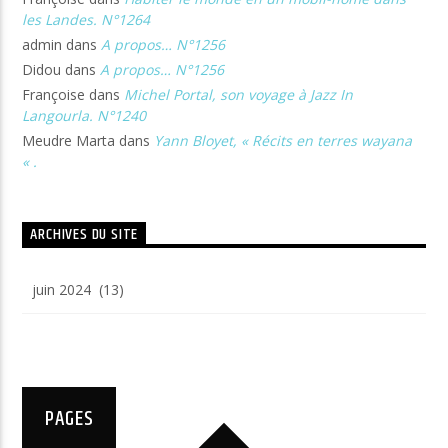
les Landes. N°1264
admin
dans
A propos… N°1256
Didou
dans
A propos… N°1256
Françoise
dans
Michel Portal, son voyage à Jazz In
Langourla. N°1240
Meudre Marta
dans
Yann Bloyet, « Récits en terres wayana
« .
ARCHIVES DU SITE
Archives
du
site
PAGES