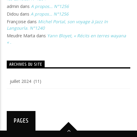
admin
dans
A propos… N°1256
Didou
dans
A propos… N°1256
Françoise
dans
Michel Portal, son voyage à Jazz In
Langourla. N°1240
Meudre Marta
dans
Yann Bloyet, « Récits en terres wayana
« .
ARCHIVES DU SITE
Archives
du
site
PAGES