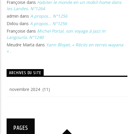
Françoise
dans
Habiter le monde en un mobil-home dans
les Landes. N°1264
admin
dans
A propos… N°1256
Didou
dans
A propos… N°1256
Françoise
dans
Michel Portal, son voyage à Jazz In
Langourla. N°1240
Meudre Marta
dans
Yann Bloyet, « Récits en terres wayana
« .
ARCHIVES DU SITE
Archives
du
site
PAGES