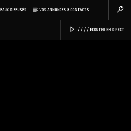
CEAUX DIFFUSÉS
VOS ANNONCES & CONTACTS
/ / / / ECOUTER EN DIRECT
Radio Univers