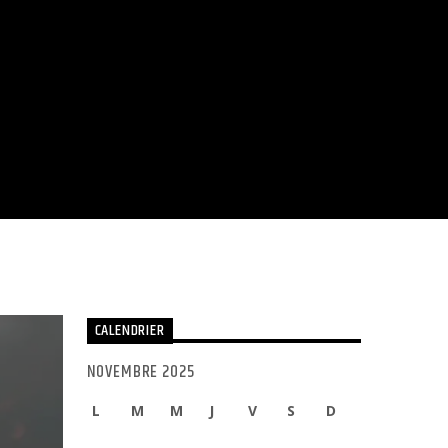
CALENDRIER
NOVEMBRE 2025
L
M
M
J
V
S
D