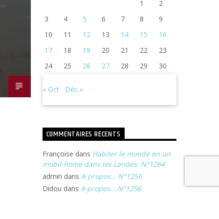
1
2
3
4
5
6
7
8
9
10
11
12
13
14
15
16
17
18
19
20
21
22
23
24
25
26
27
28
29
30
« Oct
Déc »
COMMENTAIRES RÉCENTS
Françoise
dans
Habiter le monde en un
mobil-home dans les Landes. N°1264
admin
dans
A propos… N°1256
Didou
dans
A propos… N°1256
Françoise
dans
Michel Portal, son voyage
à Jazz In Langourla. N°1240