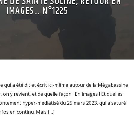
E DE SAINTE SOLINE, RETOUR EN
IMAGES… N°1225
ce qui a été dit et écrit ici-même autour de la Mégabassine
r, on y revient, et de quelle façon ! En images ! Et quelles
frontement hyper-médiatisé du 25 mars 2023, qui a saturé
nfos en continu. Mais […]