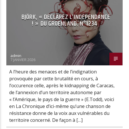
BJÖRK, « DÉCLAREZ L’INDÉPENDANCE
! » DU GROENLAND. N°1234
Radio Univers
admin
7 JANVIER 2026
A l’heure des menaces et de l’indignation
provoquée par cette brutalité en cours, à
l’occurence celle, après le kidnapping de Caracas,
de l’annexion d’un territoire autonome par
« l’Amérique, le pays de la guerre » (E.Todd), voici
en La Chronique d’ici-même qu’une chanson de
résistance donne de la voix aux vulnérables du
territoire concerné. De façon à […]