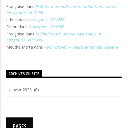
Françoise
dans
Habiter le monde en un mobil-home dans
les Landes. N°1264
admin
dans
A propos… N°1256
Didou
dans
A propos… N°1256
Françoise
dans
Michel Portal, son voyage à Jazz In
Langourla. N°1240
Meudre Marta
dans
Yann Bloyet, « Récits en terres wayana
« .
ARCHIVES DU SITE
Archives
du
site
PAGES