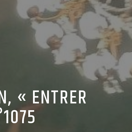
N, « ENTRER
°1075