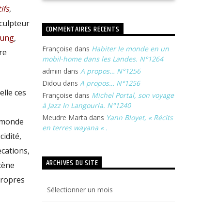
ifs
,
sculpteur
COMMENTAIRES RÉCENTS
ung
,
Françoise
dans
Habiter le monde en un
re
mobil-home dans les Landes. N°1264
admin
dans
A propos… N°1256
Didou
dans
A propos… N°1256
elle ces
Françoise
dans
Michel Portal, son voyage
à Jazz In Langourla. N°1240
Meudre Marta
dans
Yann Bloyet, « Récits
u monde
en terres wayana « .
cidité,
écations,
ARCHIVES DU SITE
scène
propres
Archives
du
site