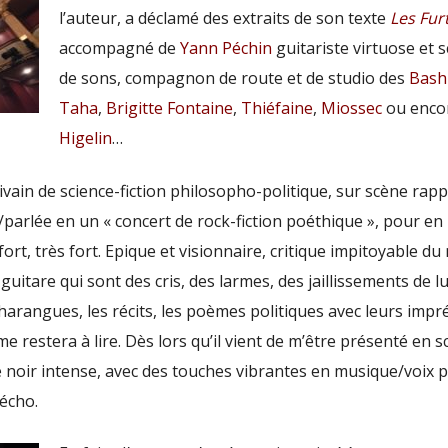
l’auteur, a déclamé des extraits de son texte
Les Furt
accompagné de
Yann Péchin
guitariste virtuose et 
de sons, compagnon de route et de studio des
Bash
Taha
,
Brigitte Fontaine
,
Thiéfaine
,
Miossec
ou enco
Higelin
…
rivain de science-fiction philosopho-politique, sur scène rapp
e/parlée en un
« concert de rock-fiction poéthique », pour en
 fort, très fort. E
pique et visionnaire, critique impitoyable d
 guitare qui sont des cris, des larmes, des jaillissements de lu
harangues, les récits, les poèmes politiques avec leurs impr
 me restera à lire. Dès lors qu’il vient de m’être présenté en 
e noir intense, avec des touches vibrantes en musique/voix 
écho.