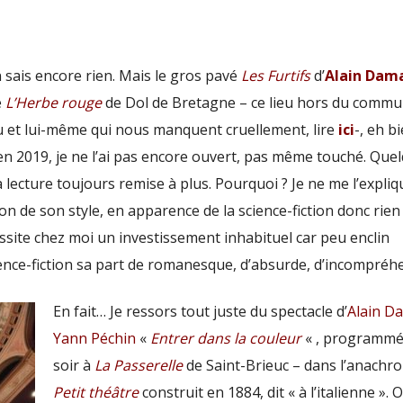
n sais encore rien. Mais le gros pavé
Les Furtifs
d’
Alain Dam
e
L’Herbe rouge
de Dol de Bretagne – ce lieu hors du comm
eu et lui-même qui nous manquent cruellement, lire
ici
-, eh b
n 2019, je ne l’ai pas encore ouvert, pas même touché. Que
a lecture toujours remise à plus. Pourquoi ? Je ne me l’expli
son de son style, en apparence de la science-fiction donc rien
cessite chez moi un investissement inhabituel car peu enclin
ience-fiction sa part de romanesque, d’absurde, d’incompréhe
En fait… Je ressors tout juste du spectacle d’
Alain D
Yann Péchin
«
Entrer dans la couleur
« , programmé
soir à
La Passerelle
de Saint-Brieuc – dans l’anachr
Petit théâtre
construit en 1884, dit « à l’italienne ». O