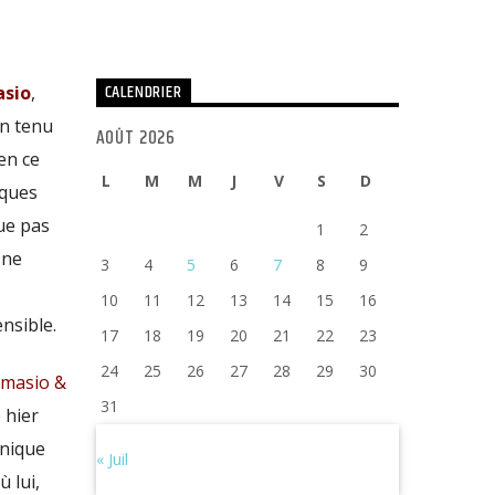
CALENDRIER
asio
,
un tenu
AOÛT 2026
ien ce
L
M
M
J
V
S
D
lques
que pas
1
2
 ne
3
4
5
6
7
8
9
10
11
12
13
14
15
16
nsible.
17
18
19
20
21
22
23
24
25
26
27
28
29
30
amasio &
31
 hier
onique
« Juil
ù lui,