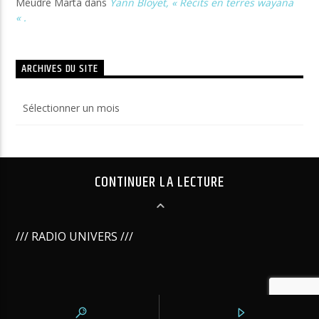
Meudre Marta
dans
Yann Bloyet, « Récits en terres wayana
« .
ARCHIVES DU SITE
Archives
du
site
CONTINUER LA LECTURE
/// RADIO UNIVERS ///