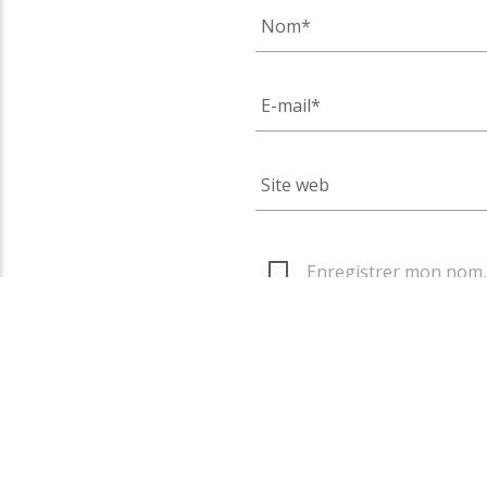
Enregistrer mon nom, 
que je commente.
Ce site utilise Akismet pour 
données de vos commentaires