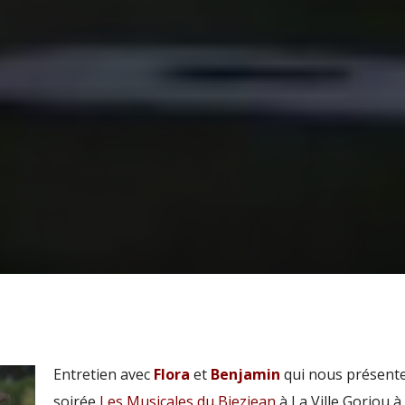
Entretien avec
Flora
et
Benjamin
qui nous présente
soirée
Les Musicales du Biezjean
à La Ville Goriou à