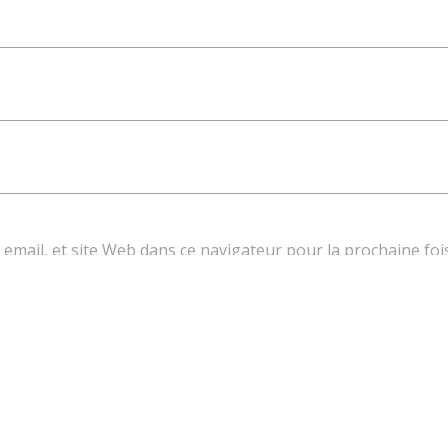
email, et site Web dans ce navigateur pour la prochaine foi
réduire les indésirables.
En savoir plus sur comment les
 sont utilisées
.