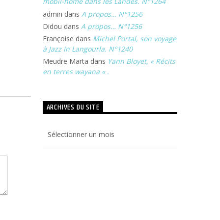
mobil-home dans les Landes. N°1264
volume.
admin
dans
A propos… N°1256
Didou
dans
A propos… N°1256
Françoise
dans
Michel Portal, son voyage
à Jazz In Langourla. N°1240
Meudre Marta
dans
Yann Bloyet, « Récits
en terres wayana « .
ARCHIVES DU SITE
Archives
du
site