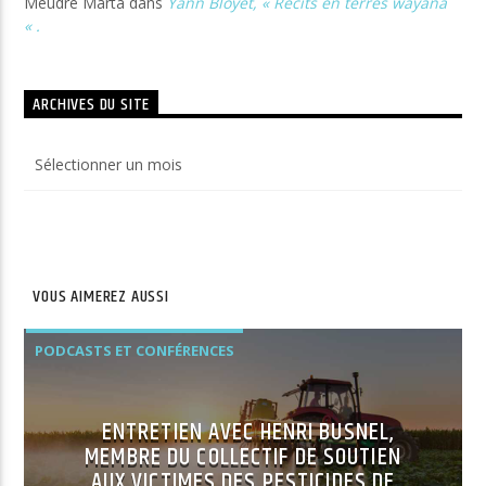
Meudre Marta
dans
Yann Bloyet, « Récits en terres wayana
« .
ARCHIVES DU SITE
Archives
du
site
VOUS AIMEREZ AUSSI
PODCASTS ET CONFÉRENCES
ENTRETIEN AVEC HENRI BUSNEL,
MEMBRE DU COLLECTIF DE SOUTIEN
AUX VICTIMES DES PESTICIDES DE