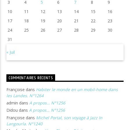
3
4
5
6
7
8
9
10
11
12
13
14
15
16
17
18
19
20
21
22
23
24
25
26
27
28
29
30
31
« Juil
COMMENTAIRES RÉCENTS
Françoise
dans
Habiter le monde en un mobil-home dans
les Landes. N°1264
admin
dans
A propos… N°1256
Didou
dans
A propos… N°1256
Françoise
dans
Michel Portal, son voyage à Jazz In
Langourla. N°1240