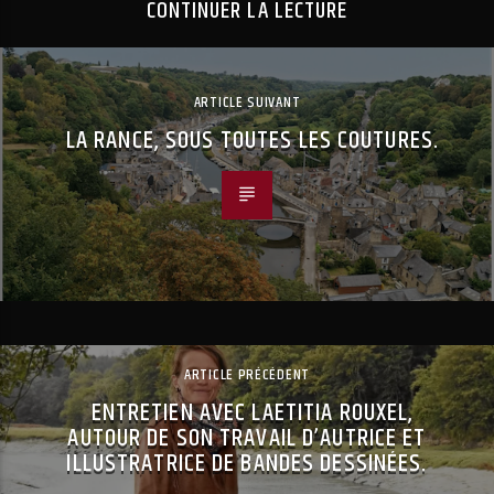
CONTINUER LA LECTURE
ARTICLE SUIVANT
LA RANCE, SOUS TOUTES LES COUTURES.
ARTICLE PRÉCÉDENT
ENTRETIEN AVEC LAETITIA ROUXEL,
AUTOUR DE SON TRAVAIL D’AUTRICE ET
ILLUSTRATRICE DE BANDES DESSINÉES.