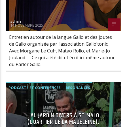
admin
14 NOVEMBRE 2025
Entretien autour de la langue Gallo et des joutes
de Gallo organisée par l’association Gallo’tonic.
Avec Morgane Le Cuff, Matao Rollo, et Marie-Jo
Joulaud. Ce qui a été dit et écrit ici-même autour
du Parler Gallo.
PODCASTS ET CONFÉRENCES
RESONANCES
AU JARDIN DIVERS À ST MALO
(QUARTIER DE LA MADELEINE).