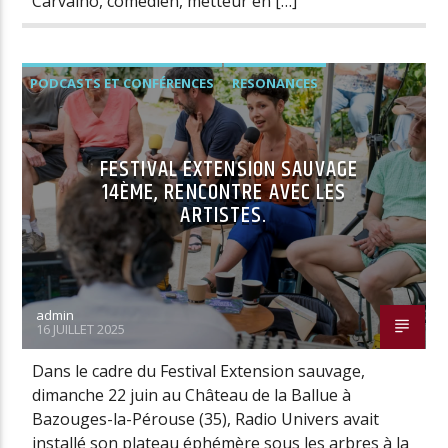
Carvalho, comédien, metteur en […]
PODCASTS ET CONFÉRENCES
RESONANCES
FESTIVAL EXTENSION SAUVAGE
14ÈME, RENCONTRE AVEC LES
ARTISTES.
admin
16 JUILLET 2025
Dans le cadre du Festival Extension sauvage,
dimanche 22 juin au Château de la Ballue à
Bazouges-la-Pérouse (35), Radio Univers avait
installé son plateau éphémère sous les arbres à la