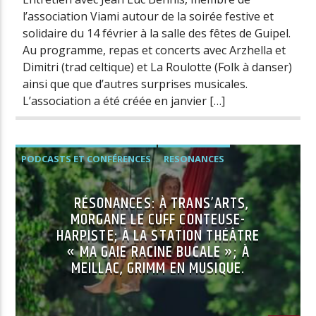
l’association Viami autour de la soirée festive et
solidaire du 14 février à la salle des fêtes de Guipel.
Au programme, repas et concerts avec Arzhella et
Dimitri (trad celtique) et La Roulotte (Folk à danser)
ainsi que que d’autres surprises musicales.
L’association a été créée en janvier […]
PODCASTS ET CONFÉRENCES
RESONANCES
RÉSONANCES: À TRANS’ARTS,
MORGANE LE CUFF CONTEUSE-
HARPISTE; À LA STATION THÉÂTRE
« MA GAIE RACINE BUCALE »; À
MEILLAC, GRIMM EN MUSIQUE.