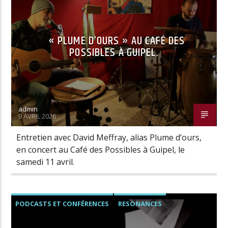
« PLUME D’OURS » AU CAFÉ DES
Radio Univers
POSSIBLES À GUIPEL.
admin
9 AVRIL 2026
Entretien avec David Meffray, alias Plume d’ours,
en concert au Café des Possibles à Guipel, le
samedi 11 avril.
PODCASTS ET CONFÉRENCES
RESONANCES