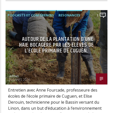
PODCASTS ET CONFÉRENCES
RESONANCES
1
AUTOUR DE LA PLANTATION D’UNE
HAIE BOCAGÈRE PAR LES ÉLÈVES DE
L’ECOLE PRIMAIRE DE CUGUEN.
admin
23 MARS 2026
Entretien avec Anne Fourcade, professeure des
écoles de l’école primaire de Cuguen, et Elise
Derouin, technicienne pour le Bassin versant du
Linon, dans un but d’éducation à l’environnement