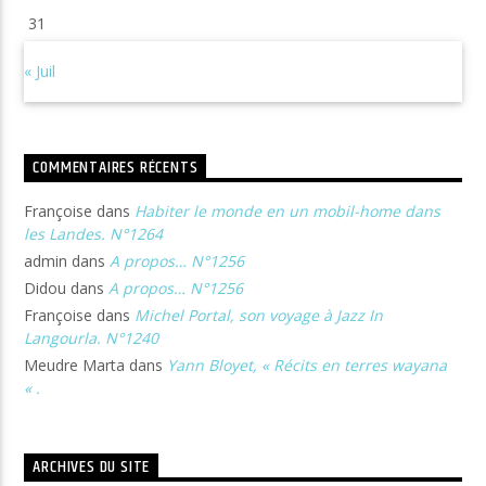
31
« Juil
COMMENTAIRES RÉCENTS
Françoise
dans
Habiter le monde en un mobil-home dans
les Landes. N°1264
admin
dans
A propos… N°1256
Didou
dans
A propos… N°1256
Françoise
dans
Michel Portal, son voyage à Jazz In
Langourla. N°1240
Meudre Marta
dans
Yann Bloyet, « Récits en terres wayana
« .
ARCHIVES DU SITE