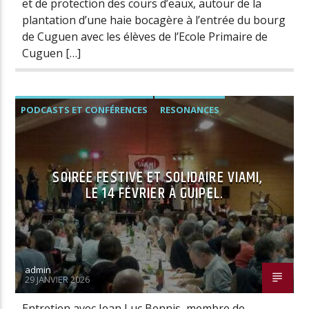
et de protection des cours d’eaux, autour de la
plantation d’une haie bocagère à l’entrée du bourg
de Cuguen avec les élèves de l’Ecole Primaire de
Cuguen […]
PODCASTS ET CONFÉRENCES
RESONANCES
SOIRÉE FESTIVE ET SOLIDAIRE VIAMI,
LE 14 FÉVRIER À GUIPEL.
admin
29 JANVIER 2026
Entretien avec Jean Luc Bennis, membre de