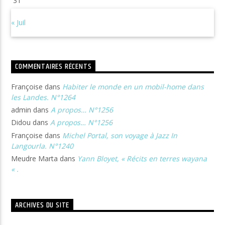
31
« Juil
COMMENTAIRES RÉCENTS
Françoise
dans
Habiter le monde en un mobil-home dans
les Landes. N°1264
admin
dans
A propos… N°1256
Didou
dans
A propos… N°1256
Françoise
dans
Michel Portal, son voyage à Jazz In
Langourla. N°1240
Meudre Marta
dans
Yann Bloyet, « Récits en terres wayana
« .
ARCHIVES DU SITE