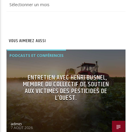
Archives
du
site
VOUS AIMEREZ AUSSI
PODCASTS ET CONFÉRENCES
ENTRETIEN AVEC HENRI BUSNEL,
MEMBRE DU COLLECTIF DE SOUTIEN
AUX VICTIMES DES PESTICIDES DE
L’OUEST.
admin
7 AOÛT 2026