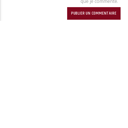
que je commente.
Ce site utilise Akismet pour 
données de vos commentaires
VOUS AIMEREZ AUSSI
LOGOSPHERE