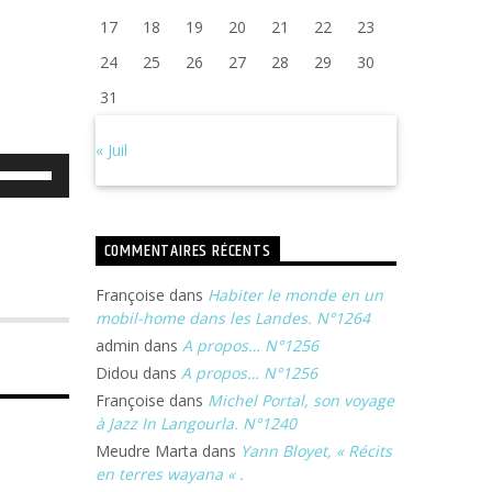
17
18
19
20
21
22
23
24
25
26
27
28
29
30
31
« Juil
Utilisez
les
flèches
COMMENTAIRES RÉCENTS
haut/bas
Françoise
dans
Habiter le monde en un
pour
mobil-home dans les Landes. N°1264
augmenter
admin
dans
A propos… N°1256
ou
Didou
dans
A propos… N°1256
diminuer
Françoise
dans
Michel Portal, son voyage
à Jazz In Langourla. N°1240
le
Meudre Marta
dans
Yann Bloyet, « Récits
volume.
en terres wayana « .