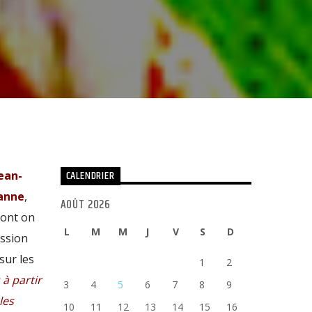
CALENDRIER
ean-
anne
,
AOÛT 2026
dont on
L
M
M
J
V
S
D
ission
sur les
1
2
à partir
3
4
5
6
7
8
9
les
10
11
12
13
14
15
16