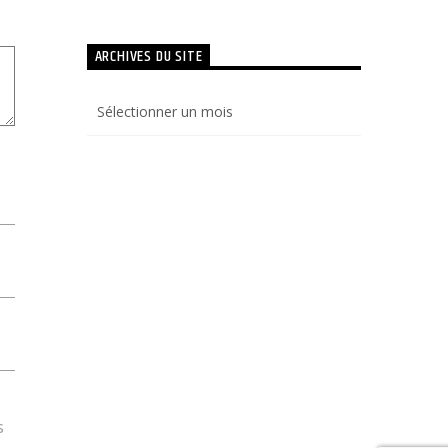
ARCHIVES DU SITE
Archives
du
site
s