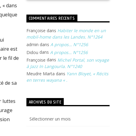
, « dans
 quelque
COMMENTAIRES RÉCENTS
Françoise
dans
Habiter le monde en un
mobil-home dans les Landes. N°1264
ui
admin
dans
A propos… N°1256
aire est
Didou
dans
A propos… N°1256
le fil de
Françoise
dans
Michel Portal, son voyage
à Jazz In Langourla. N°1240
Meudre Marta
dans
Yann Bloyet, « Récits
en terres wayana « .
té de sa
 luttes
ARCHIVES DU SITE
ourage
Archives
ssion
du
site