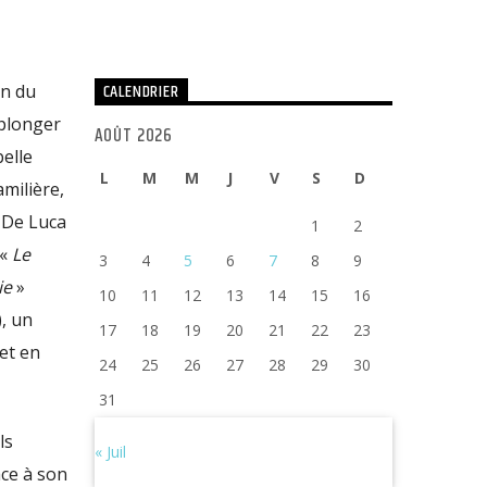
CALENDRIER
on du
eplonger
AOÛT 2026
elle
L
M
M
J
V
S
D
milière,
i De Luca
1
2
 «
Le
3
4
5
6
7
8
9
ie
»
10
11
12
13
14
15
16
), un
17
18
19
20
21
22
23
met en
24
25
26
27
28
29
30
31
ls
« Juil
ace à son