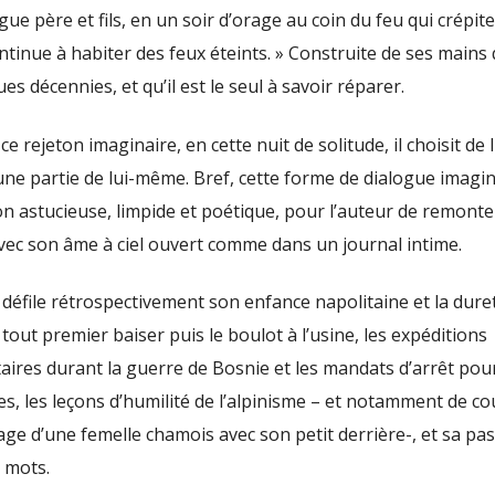
ogue père et fils, en un soir d’orage au coin du feu qui crépite
ntinue à habiter des feux éteints. » Construite de ses mains
es décennies, et qu’il est le seul à savoir réparer.
, ce rejeton imaginaire, en cette nuit de solitude, il choisit de l
une partie de lui-même. Bref, cette forme de dialogue imagin
n astucieuse, limpide et poétique, pour l’auteur de remonter 
Avec son âme à ciel ouvert comme dans un journal intime.
 y défile rétrospectivement son enfance napolitaine et la dure
 tout premier baiser puis le boulot à l’usine, les expéditions
ires durant la guerre de Bosnie et les mandats d’arrêt pour
ves, les leçons d’humilité de l’alpinisme – et notamment de c
ge d’une femelle chamois avec son petit derrière-, et sa pa
 mots.