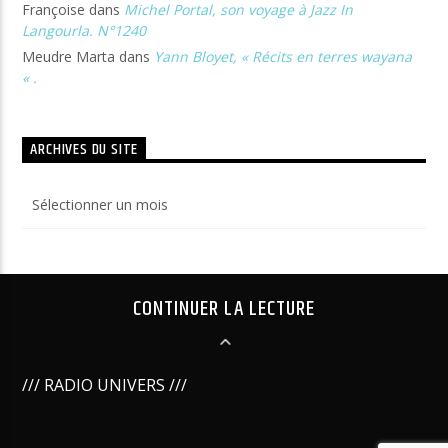
Françoise
dans
Michel Portal, son voyage à Jazz In
Langourla. N°1240
Meudre Marta
dans
Yann Bloyet, « Récits en terres wayana
« .
ARCHIVES DU SITE
Archives
du
site
CONTINUER LA LECTURE
/// RADIO UNIVERS ///