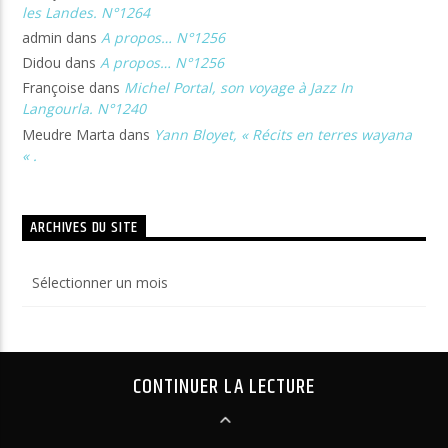
les Landes. N°1264
admin
dans
A propos… N°1256
Didou
dans
A propos… N°1256
Françoise
dans
Michel Portal, son voyage à Jazz In
Langourla. N°1240
Meudre Marta
dans
Yann Bloyet, « Récits en terres wayana
« .
ARCHIVES DU SITE
Archives
du
site
CONTINUER LA LECTURE