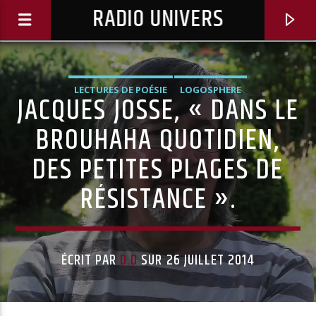
RADIO UNIVERS
LECTURES DE POÉSIE
LOGOSPHERE
JACQUES JOSSE, « DANS LE
PODCASTS ET CONFÉRENCES
BROUHAHA QUOTIDIEN,
DES PETITES PLAGES DE
RÉSISTANCE ».
ÉCRIT PAR
D.D
SUR 26 JUILLET 2014
Titre diffusé :