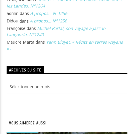
les Landes. N°1264
admin
dans
A propos… N°1256
Didou
dans
A propos… N°1256
Françoise
dans
Michel Portal, son voyage à Jazz In
Langourla. N°1240
Meudre Marta
dans
Yann Bloyet, « Récits en terres wayana
« .
ARCHIVES DU SITE
Archives
du
site
VOUS AIMEREZ AUSSI