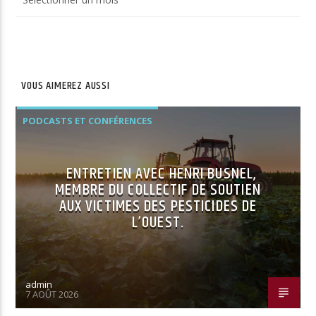
du
site
VOUS AIMEREZ AUSSI
PODCASTS ET CONFÉRENCES
ENTRETIEN AVEC HENRI BUSNEL,
MEMBRE DU COLLECTIF DE SOUTIEN
AUX VICTIMES DES PESTICIDES DE
L’OUEST.
admin
7 AOÛT 2026