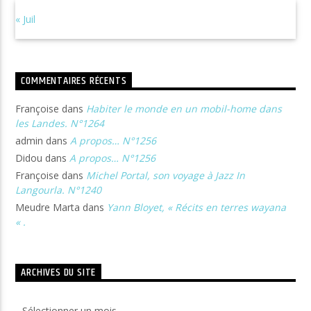
« Juil
COMMENTAIRES RÉCENTS
Françoise
dans
Habiter le monde en un mobil-home dans
les Landes. N°1264
admin
dans
A propos… N°1256
Didou
dans
A propos… N°1256
Françoise
dans
Michel Portal, son voyage à Jazz In
Langourla. N°1240
Meudre Marta
dans
Yann Bloyet, « Récits en terres wayana
« .
ARCHIVES DU SITE
Archives