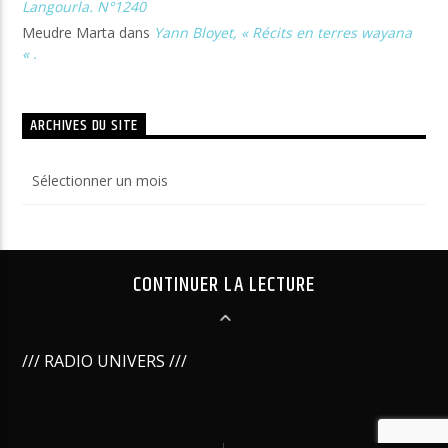
Langourla. N°1240
Meudre Marta
dans
Yann Bloyet, « Récits en terres wayana
« .
ARCHIVES DU SITE
Archives
du
site
CONTINUER LA LECTURE
/// RADIO UNIVERS ///