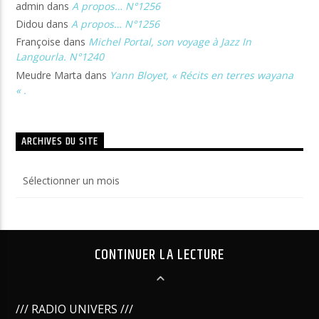
admin
dans
A propos… N°1256
Didou
dans
A propos… N°1256
Françoise
dans
Michel Portal, son voyage à Jazz In
Langourla. N°1240
Meudre Marta
dans
Yann Bloyet, « Récits en terres wayana
« .
ARCHIVES DU SITE
Archives
du
site
CONTINUER LA LECTURE
/// RADIO UNIVERS ///