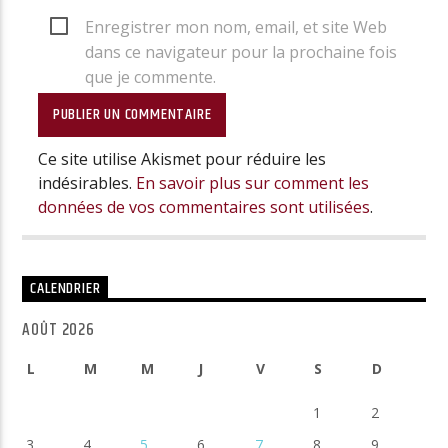
Enregistrer mon nom, email, et site Web
dans ce navigateur pour la prochaine fois
que je commente.
Ce site utilise Akismet pour réduire les
indésirables.
En savoir plus sur comment les
données de vos commentaires sont utilisées
.
CALENDRIER
AOÛT 2026
L
M
M
J
V
S
D
1
2
3
4
5
6
7
8
9