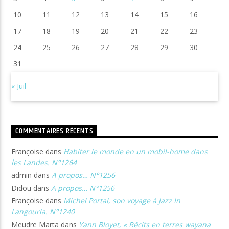
10
11
12
13
14
15
16
17
18
19
20
21
22
23
24
25
26
27
28
29
30
31
« Juil
COMMENTAIRES RÉCENTS
Françoise
dans
Habiter le monde en un mobil-home dans
les Landes. N°1264
admin
dans
A propos… N°1256
Didou
dans
A propos… N°1256
Françoise
dans
Michel Portal, son voyage à Jazz In
Langourla. N°1240
Meudre Marta
dans
Yann Bloyet, « Récits en terres wayana