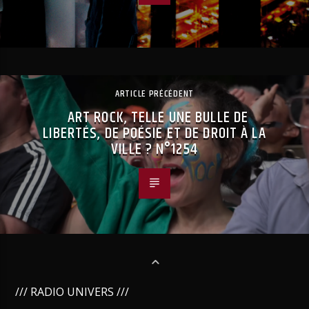
ARTICLE PRÉCÉDENT
ART ROCK, TELLE UNE BULLE DE
LIBERTÉS, DE POÉSIE ET DE DROIT À LA
VILLE ? N°1254
/// RADIO UNIVERS ///