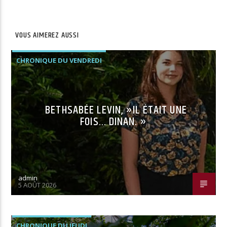
VOUS AIMEREZ AUSSI
CHRONIQUE DU VENDREDI
BETHSABÉE LEVIN, »IL ÉTAIT UNE
FOIS… DINAN. »
admin
5 AOÛT 2026
CHRONIQUE DU JEUDI