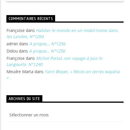
COMMENTAIRES RÉCENTS
Françoise
dans
Habiter le monde en un mobil-home dans
les Landes. N°1264
admin
dans
A propos… N°1256
Didou
dans
A propos… N°1256
Françoise
dans
Michel Portal, son voyage à Jazz In
Langourla. N°1240
Meudre Marta
dans
Yann Bloyet, « Récits en terres wayana
« .
ARCHIVES DU SITE
Archives
du
site