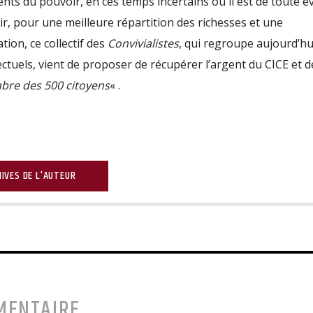
nts du pouvoir, en ces temps incertains où il est de toute é
ir, pour une meilleure répartition des richesses et une
tion, ce collectif des
Convivialistes
, qui regroupe aujourd’hu
lectuels, vient de proposer de récupérer l’argent du CICE et d
re des 500 citoyens
« .
IVES DE L'AUTEUR
MENTAIRE