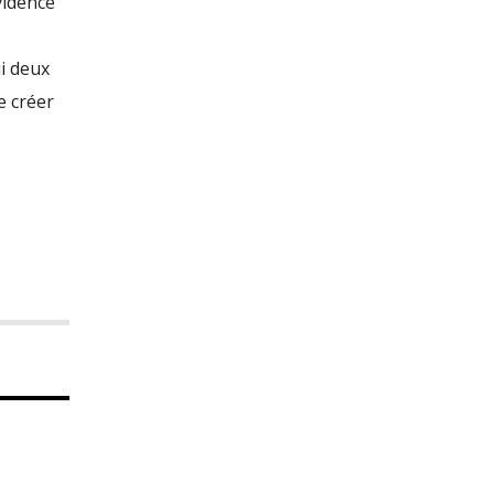
vidence
site
i deux
e créer