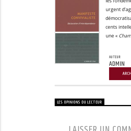
les fondeme
urgent d’ag
démocratisa
cents intel
une «
Chamb
AUTEUR
ADMIN
ARCH
LES OPINIONS DU LECTEUR
LAISSER UN COM