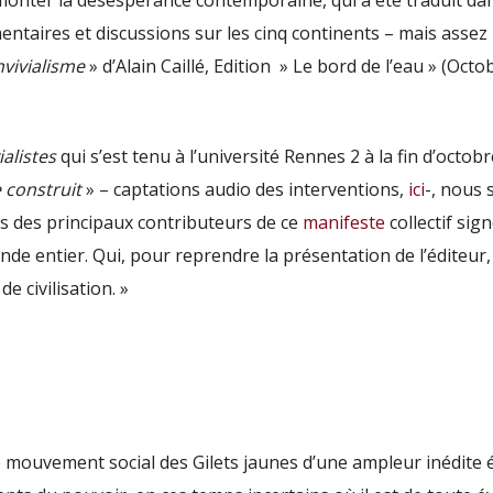
rmonter la désespérance contemporaine, qui a été traduit da
entaires et discussions sur les cinq continents – mais assez
vivialisme
» d’Alain Caillé, Edition » Le bord de l’eau » (Octo
alistes
qui s’est tenu à l’université Rennes 2 à la fin d’octob
 construit
» – captations audio des interventions,
ici
-, nous
ns des principaux contributeurs de ce
manifeste
collectif sig
de entier. Qui, pour reprendre la présentation de l’éditeur,
e civilisation. »
e mouvement social des Gilets jaunes d’une ampleur inédite 