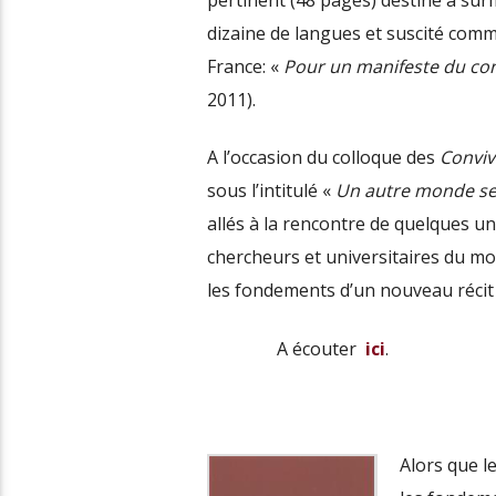
pertinent (48 pages) destiné à su
dizaine de langues et suscité comm
France: «
Pour un manifeste du con
2011).
A l’occasion du colloque des
Convivi
sous l’intitulé «
Un autre monde se
allés à la rencontre de quelques u
chercheurs et universitaires du mon
les fondements d’un nouveau récit d
A écouter
ici
.
Alors que l