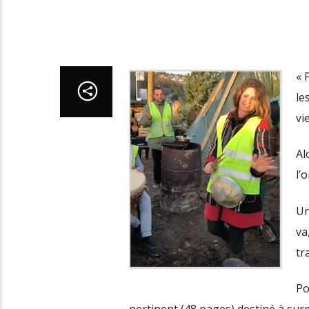
« 
le
vi
Al
l’
Un
va
tr
Po