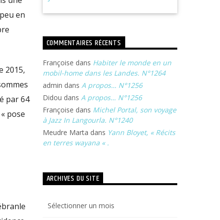
ns une
 peu en
bre
COMMENTAIRES RÉCENTS
Françoise
dans
Habiter le monde en un
re 2015,
mobil-home dans les Landes. N°1264
 sommes
admin
dans
A propos… N°1256
Didou
dans
A propos… N°1256
né par 64
Françoise
dans
Michel Portal, son voyage
 « pose
à Jazz In Langourla. N°1240
Meudre Marta
dans
Yann Bloyet, « Récits
en terres wayana « .
ARCHIVES DU SITE
Archives
ébranle
du