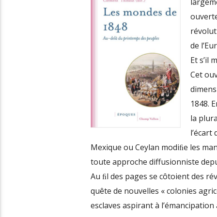
largeme
ouvert
révolut
de l’Eu
Et s’il
Cet ouv
dimensi
1848. E
la plur
l’écart 
Mexique ou Ceylan modiﬁe les man
toute approche diffusionniste depu
Au ﬁl des pages se côtoient des rév
quête de nouvelles « colonies agrico
esclaves aspirant à l’émancipation 