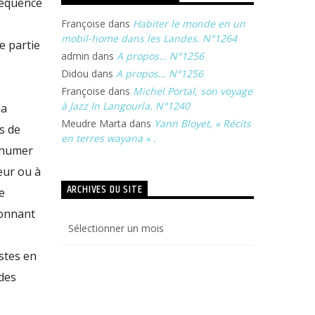
séquence
Françoise
dans
Habiter le monde en un
mobil-home dans les Landes. N°1264
e partie
admin
dans
A propos… N°1256
Didou
dans
A propos… N°1256
Françoise
dans
Michel Portal, son voyage
à Jazz In Langourla. N°1240
la
Meudre Marta
dans
Yann Bloyet, « Récits
s de
en terres wayana « .
exhumer
œur ou à
ARCHIVES DU SITE
e
donnant
Archives
du
site
istes en
 des