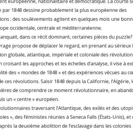
nt européenne, nationalitaire et démocratique. La courte 
e par 1848 dessine probablement la plus européenne des
ions ; des soulèvements agitent en quelques mois une bonn
rope occidentale, centrale et méditerranéenne.
 manquait, dans ce récit dominant, certaines pièces du puzzle?
rage propose de déplacer le regard, en prenant au sérieux 
on globale, atlantique, impériale et coloniale des révolution
n croisant les approches et les échelles d’analyse, il vise à 
alité des « mondes de 1848 » et des expériences vécues au c
de ces révolutions. Saisir 1848 depuis la Californie, l’Algérie, l
ières de comprendre ce moment révolutionnaire, en aban
is un « centre » européen.
olutionnaires traversant l’Atlantique, des exilés et des utop
les », des féministes réunies à Seneca Falls (États-Unis), et
après la deuxième abolition de l’esclavage dans les colonies