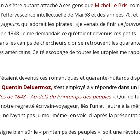
ain à s’être autant attaché à ces gens que
Michel Le Bris
, rom
l’effervescence intellectuelle de Mai 68 et des années 70, et
oyageurs
, qui adorait les pirates : «Je venais de finir
Le journa
ait en 1848. Je me demandais ce qu’étaient devenus ces petits
ans les camps de chercheurs d’or se retrouvent les quarant
s américains. Ce télescopage de toutes les utopies me rappe
u’étaient devenus ces romantiques et quarante-huitards dis
s
Quentin Deluermoz,
s’est employé à y répondre
dans un l
s de 1848 – Au-delà du Printemps des peuples
». Qui, de fai
e notre regretté écrivain-voyageur, liés l’un et l’autre à la m
t – ne l’ayant pas lu moi-même- en voici ci-après la présentati
signe bien sûr le « printemps des peuples », soit une révolut