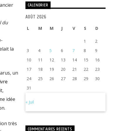
CALENDRIER
ancier
AOÛT 2026
l du
L
M
M
J
V
S
D
e-
1
2
lait la
3
4
5
6
7
8
9
10
11
12
13
14
15
16
17
18
19
20
21
22
23
parus, un
24
25
26
27
28
29
30
ivre
31
t,
ême idée
« Juil
on.
ion très
COMMENTAIRES RÉCENTS