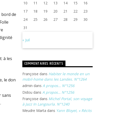
10
11
12
13
14
15
16
17
18
19
20
21
22
23
n bord de
24
25
26
27
28
29
30
Folle
31
re
dignité
« Juil
: à les
COMMENTAIRES RÉCENTS
Françoise
dans
Habiter le monde en un
mobil-home dans les Landes. N°1264
e, le don
admin
dans
A propos… N°1256
Didou
dans
A propos… N°1256
r sans
Françoise
dans
Michel Portal, son voyage
.
à Jazz In Langourla. N°1240
Meudre Marta
dans
Yann Bloyet, « Récits