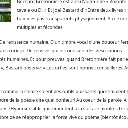
Bernard Bretonnière est ainsi l’auteur de « Volonté
cavale ou D’. » Et Joël Bastard d' »Entre deux livres »
hommes pas transparents physiquement. Aux expr
multiples et fécondes.
De l’existence humaine. D’un timbre vocal d’une douceur fer
stes curieux. De ceusses qui introduisent des descriptions
lités humaines. Et pour preuves: quand Bretonnière fait parle
 », Bastard observe: « Les orties sont bonnes conseillères. 
e comme la chimie soient des outils puissants qui stimulent 
ndre de la poésie dite quel bonheur! Au coeur de la parole. A 
ns l’Hypersensible qui remontent à la surface moultes trouv
libre de se réapproprier la force vive du poème (bientôt éco