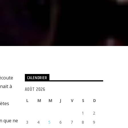
CALENDRIER
’écoute
nait à
AOÛT 2026
L
M
M
J
V
S
D
oètes
1
2
en que ne
3
4
5
6
7
8
9