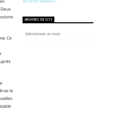
en terres wayana « .
 en
. Deux
essions
ARCHIVES DU SITE
Archives
du
me. Ce
site
r
Auprès
la
bras le
ailles.
utable