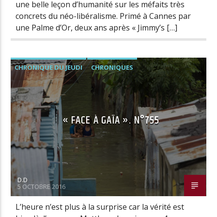
une belle leçon d’humanité sur les méfaits très
concrets du néo-libéralisme. Primé à Cannes par
une Palme d’Or, deux ans après « Jimmy’s […]
CHRONIQUE DU JEUDI
CHRONIQUES
« FACE À GAÏA ». N°755
D.D
5 OCTOBRE 2016
L’heure n’est plus à la surprise car la vérité est