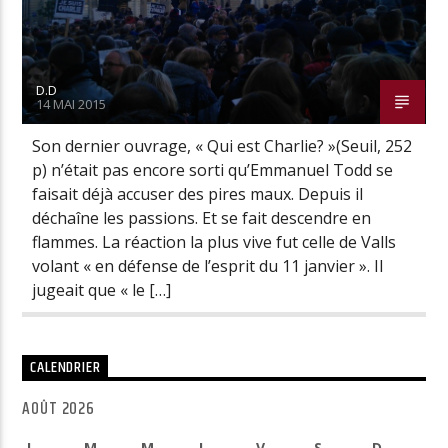
D.D
14 MAI 2015
Son dernier ouvrage, « Qui est Charlie? »(Seuil, 252
p) n’était pas encore sorti qu’Emmanuel Todd se
faisait déjà accuser des pires maux. Depuis il
déchaîne les passions. Et se fait descendre en
flammes. La réaction la plus vive fut celle de Valls
volant « en défense de l’esprit du 11 janvier ». Il
jugeait que « le […]
CALENDRIER
AOÛT 2026
L
M
M
J
V
S
D