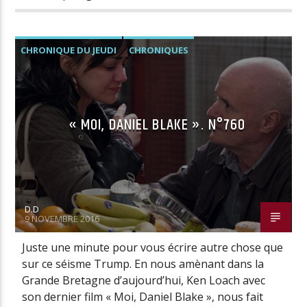
CHRONIQUE DU JEUDI
CHRONIQUES
« MOI, DANIEL BLAKE ». N°760
D.D
9 NOVEMBRE 2016
Juste une minute pour vous écrire autre chose que
sur ce séisme Trump. En nous amènant dans la
Grande Bretagne d’aujourd’hui, Ken Loach avec
son dernier film « Moi, Daniel Blake », nous fait