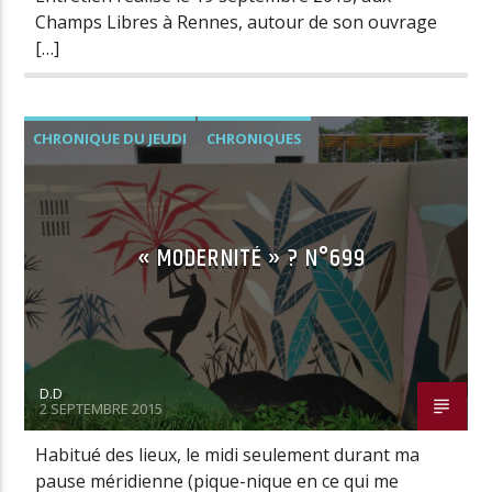
Champs Libres à Rennes, autour de son ouvrage
[…]
CHRONIQUE DU JEUDI
CHRONIQUES
« MODERNITÉ » ? N°699
D.D
2 SEPTEMBRE 2015
Habitué des lieux, le midi seulement durant ma
pause méridienne (pique-nique en ce qui me