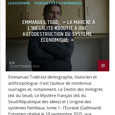
LOGOSPHERE
PODCASTS ET CONFÉRENCES
EMMANUEL TODD, » LA MARCHE À
L’INÉGALITÉ ABOUTIT À UNE
AUTODESTRUCTION DU SYSTÈME
ÉCONOMIQUE. »
D.D
24 SEPTEMBRE 2015
Emmanuel Todd est démographe, historien et
anthropologue. Il est l’auteur de nombreux
ouvrages et, notamment, Le Destin des immigrés
(éd. du Seuil), Le Mystère français (éd. du
Seuil/République des idées) et L’origine des
systèmes familiaux, tome 1 : l’Eurasie (Gallimard).
Entretien réalisé le 19 septembre 2015, aux