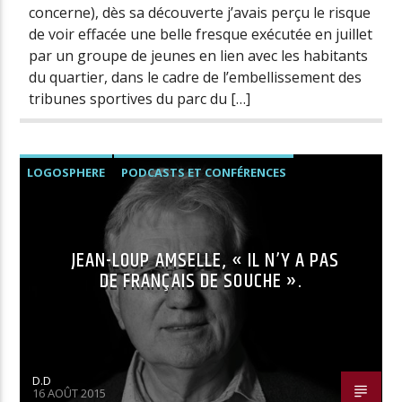
concerne), dès sa découverte j’avais perçu le risque
de voir effacée une belle fresque exécutée en juillet
par un groupe de jeunes en lien avec les habitants
du quartier, dans le cadre de l’embellissement des
tribunes sportives du parc du […]
LOGOSPHERE
PODCASTS ET CONFÉRENCES
JEAN-LOUP AMSELLE, « IL N’Y A PAS
DE FRANÇAIS DE SOUCHE ».
D.D
16 AOÛT 2015