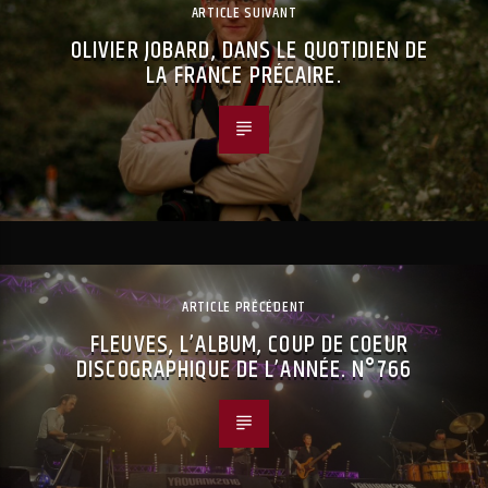
ARTICLE SUIVANT
OLIVIER JOBARD, DANS LE QUOTIDIEN DE
LA FRANCE PRÉCAIRE.
ARTICLE PRÉCÉDENT
FLEUVES, L’ALBUM, COUP DE COEUR
DISCOGRAPHIQUE DE L’ANNÉE. N°766