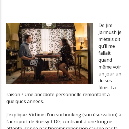
Radio Univers
De Jim
Jarmush je
m’étais dit
qu’il me
fallait
quand
même voir
un jour un
de ses
films. La
raison ? Une anecdote personnelle remontant à
quelques années.
J’explique. Victime d’un surbooking (surréservation) à
l’aéroport de Roissy-CDG, contraint à une longue
attente, sonné par l’incompréhension causée par la