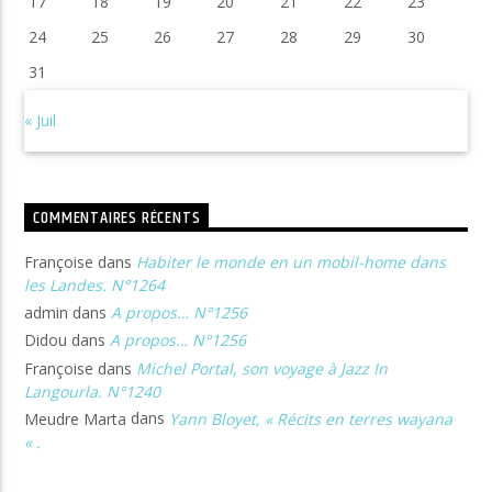
17
18
19
20
21
22
23
24
25
26
27
28
29
30
31
« Juil
COMMENTAIRES RÉCENTS
Françoise
dans
Habiter le monde en un mobil-home dans
les Landes. N°1264
admin
dans
A propos… N°1256
Didou
dans
A propos… N°1256
Françoise
dans
Michel Portal, son voyage à Jazz In
Langourla. N°1240
Meudre Marta
dans
Yann Bloyet, « Récits en terres wayana
« .