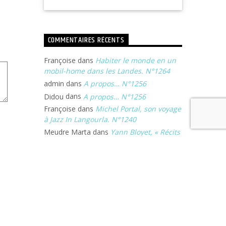
COMMENTAIRES RÉCENTS
Françoise
dans
Habiter le monde en un
mobil-home dans les Landes. N°1264
admin
dans
A propos… N°1256
Didou
dans
A propos… N°1256
Françoise
dans
Michel Portal, son voyage
à Jazz In Langourla. N°1240
Meudre Marta
dans
Yann Bloyet, « Récits
en terres wayana « .
ARCHIVES DU SITE
Archives
du
site