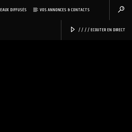
CEAUX DIFFUSÉS
VOS ANNONCES & CONTACTS
/ / / / ECOUTER EN DIRECT
Radio Univers