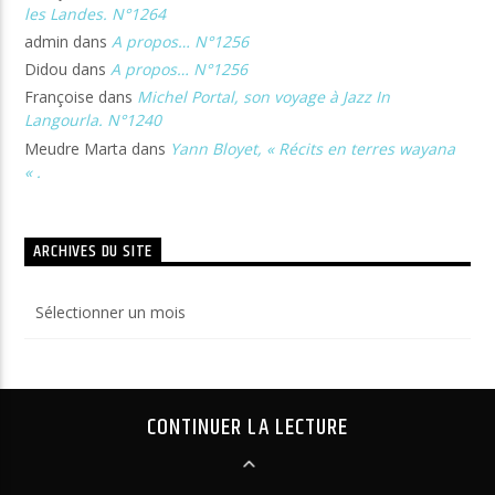
les Landes. N°1264
admin
dans
A propos… N°1256
Didou
dans
A propos… N°1256
Françoise
dans
Michel Portal, son voyage à Jazz In
Langourla. N°1240
Meudre Marta
dans
Yann Bloyet, « Récits en terres wayana
« .
ARCHIVES DU SITE
Archives
du
site
CONTINUER LA LECTURE