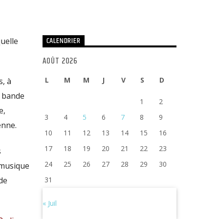
CALENDRIER
quelle
AOÛT 2026
L
M
M
J
V
S
D
, à
a bande
1
2
e,
3
4
5
6
7
8
9
enne.
10
11
12
13
14
15
16
17
18
19
20
21
22
23
s
24
25
26
27
28
29
30
 musique
de
31
« Juil