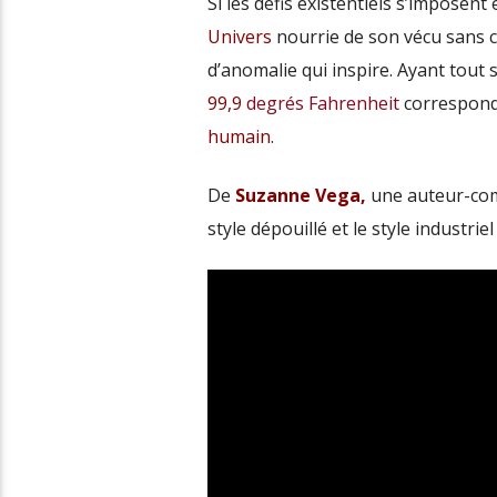
Si les défis existentiels s’imposent 
Univers
nourrie de son vécu sans c
d’anomalie qui inspire. Ayant tout 
99,9
degrés Fahrenheit
correspond
humain
.
De
Suzanne Vega,
une auteur-com
style dépouillé et le style industrie