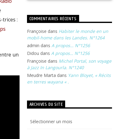
Radio
e
COMMENTAIRES RÉCENTS
trices :
rps
Françoise
dans
Habiter le monde en un
mobil-home dans les Landes. N°1264
admin
dans
A propos… N°1256
Didou
dans
A propos… N°1256
entre un
Françoise
dans
Michel Portal, son voyage
à Jazz In Langourla. N°1240
Meudre Marta
dans
Yann Bloyet, « Récits
en terres wayana « .
ARCHIVES DU SITE
Archives
du
site