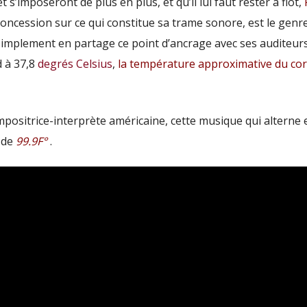
et s’imposeront de plus en plus, et qu’il lui faut rester à flot,
oncession sur ce qui constitue sa trame sonore, est le genr
simplement en partage ce point d’ancrage avec ses auditeurs-
 à 37,8
degrés Celsius
,
la température approximative du co
positrice-interprète américaine, cette musique qui alterne 
l de
99.9F°
.