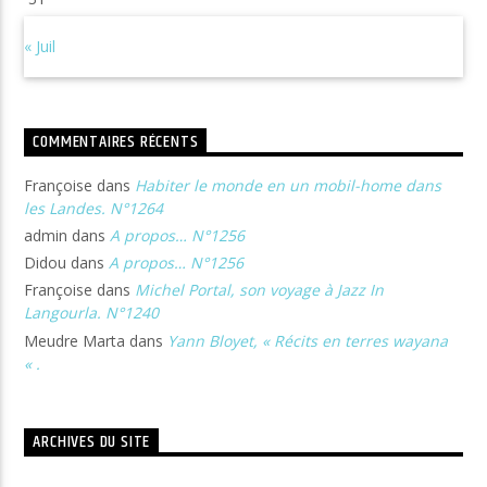
« Juil
COMMENTAIRES RÉCENTS
Françoise
dans
Habiter le monde en un mobil-home dans
les Landes. N°1264
admin
dans
A propos… N°1256
Didou
dans
A propos… N°1256
Françoise
dans
Michel Portal, son voyage à Jazz In
Langourla. N°1240
Meudre Marta
dans
Yann Bloyet, « Récits en terres wayana
« .
ARCHIVES DU SITE
Archives